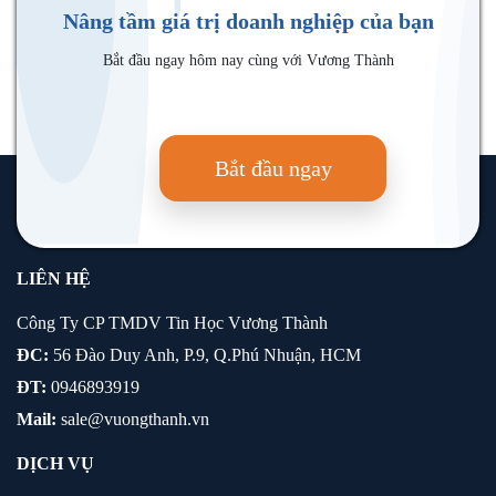
Nâng tầm giá trị doanh nghiệp của bạn
Bắt đầu ngay hôm nay cùng với Vương Thành
Bắt đầu ngay
LIÊN HỆ
Công Ty CP TMDV Tin Học Vương Thành
ĐC:
56 Đào Duy Anh, P.9, Q.Phú Nhuận, HCM
ĐT:
0946893919
Mail:
sale@vuongthanh.vn
DỊCH VỤ