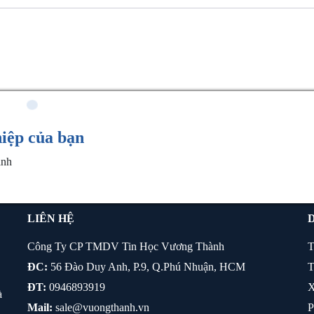
hiệp của bạn
ành
LIÊN HỆ
Công Ty CP TMDV Tin Học Vương Thành
T
ĐC:
56 Đào Duy Anh, P.9, Q.Phú Nhuận, HCM
T
ĐT:
0946893919
X
à
Mail:
sale@vuongthanh.vn
P