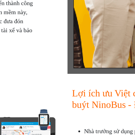
ển thành công
ần mềm này,
ệc đưa đón
 tài xế và bảo
Lợi ích ưu Việt
buýt NinoBus - 
Nhà trưởng sử dụng