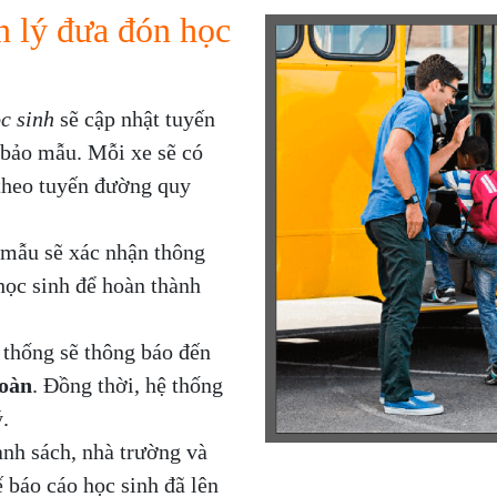
n lý đưa đón học
c sinh
sẽ cập nhật tuyến
à bảo mẫu. Mỗi xe sẽ có
 theo tuyến đường quy
 mẫu sẽ xác nhận thông
học sinh để hoàn thành
 thống sẽ thông báo đến
toàn
. Đồng thời, hệ thống
.
anh sách, nhà trường và
 báo cáo học sinh đã lên