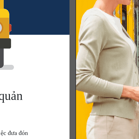
quản
iệc đưa đón