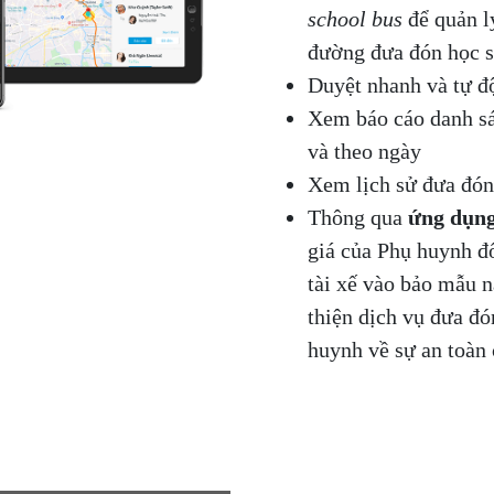
school bus
để quản lý
đường đưa đón học si
Duyệt nhanh và tự đ
Xem báo cáo danh sá
và theo ngày
Xem lịch sử đưa đón
Thông qua
ứng dụng
giá của Phụ huynh đố
tài xế vào bảo mẫu n
thiện dịch vụ đưa đó
huynh về sự an toàn