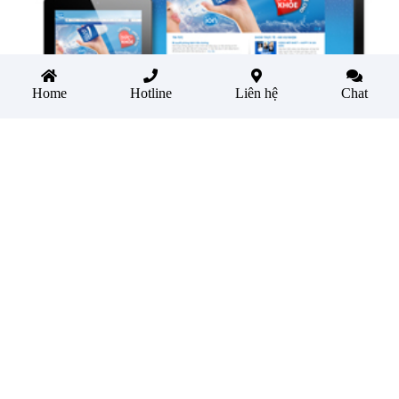
Home
Hotline
Liên hệ
Chat
Thiết Kế Website Pocari Sweat Việt Nam
Thiết Kế Website