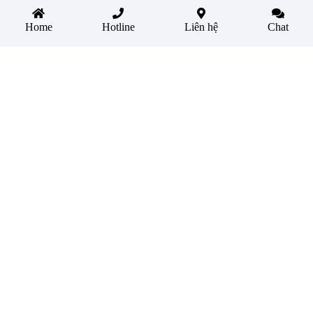
Home
Hotline
Liên hệ
Chat
Thiết kế website cho Vinasun App
Thiết Kế Website