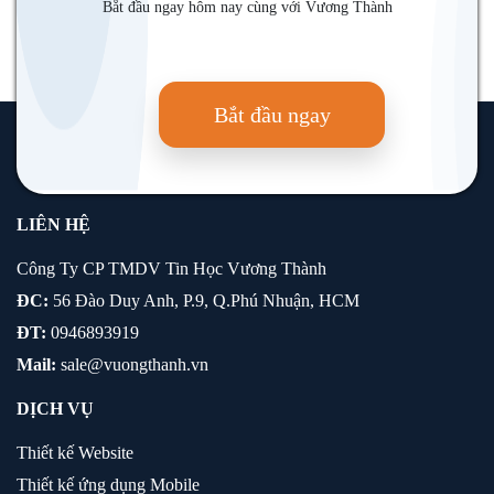
Bắt đầu ngay hôm nay cùng với Vương Thành
Bắt đầu ngay
LIÊN HỆ
Công Ty CP TMDV Tin Học Vương Thành
ĐC:
56 Đào Duy Anh, P.9, Q.Phú Nhuận, HCM
ĐT:
0946893919
Mail:
sale@vuongthanh.vn
DỊCH VỤ
Thiết kế Website
Thiết kế ứng dụng Mobile