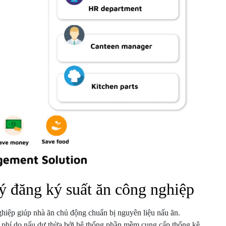
 đăng ký suất ăn công nghiệp
hiệp giúp nhà ăn chủ động chuẩn bị nguyên liệu nấu ăn.
 phí do nấu dư thừa bởi hệ thống phần mềm cung cấp thống kê